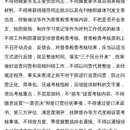
不得动辄要求见主要负责同志，不得频繁要求基层填表格报
材料。不得将获得领导同志批示以及在刊物和媒体刊发文章
信息、经验做法等作为督查检查考核内容。不把是否开会发
文、拍照留痕、制作学习笔记等作为评判工作优劣的标准，
不得工作刚部署就安排督查检查考核。督查检查考核原则上
不召开动员会、反馈会。对督查检查考核结果，应当以适当
方式进行反馈，留足整改时间。落实“三个区分开来”，统筹
做好追责问责和容错纠错工作，不得以问责代替整改，未经
规定程序、事实未查清之前不对干部进行追责问责，防止问
责泛化、简单化。压减考核指标，压缩提供材料的文字量，
突出考核重点，不层层加码，不“搭车”设置考核内容。不得
随意设置“一票否决”和签订责任状事项，不得通过签订承诺
书、第三方评估、满意度测评、挂牌督办等方式变相设置考
核事项。不得按月度、季度频繁搞排名通报。不得以通报排